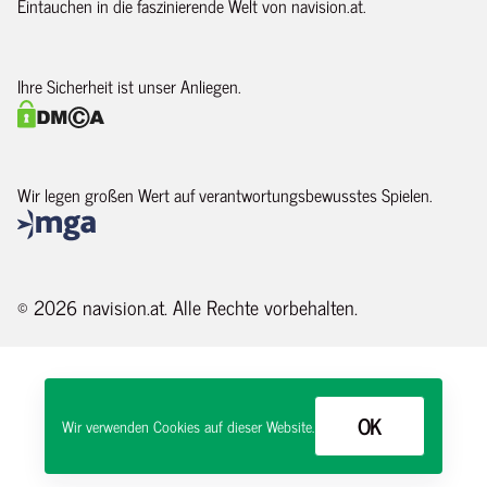
Eintauchen in die faszinierende Welt von navision.at.
Ihre Sicherheit ist unser Anliegen.
Wir legen großen Wert auf verantwortungsbewusstes Spielen.
© 2026 navision.at. Alle Rechte vorbehalten.
OK
Wir verwenden Cookies auf dieser Website.