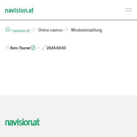
navision.at
Online casinos
Mindesteinzahlung
navision.at
Boris Thurner
2024-03-03
navision.at